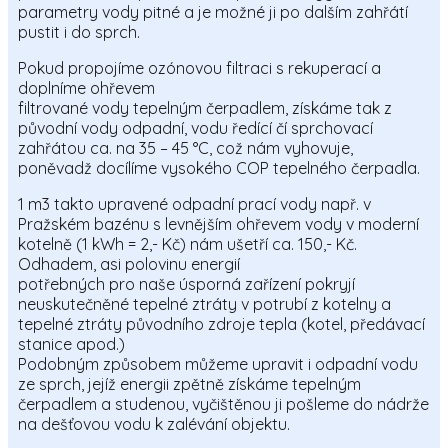
parametry vody pitné a je možné ji po dalším zahřátí
pustit i do sprch.
Pokud propojíme ozónovou filtraci s rekuperací a
doplníme ohřevem
filtrované vody tepelným čerpadlem, získáme tak z
původní vody odpadní, vodu ředící čí sprchovací
zahřátou ca. na 35 – 45 °C, což nám vyhovuje,
poněvadž docílíme vysokého COP tepelného čerpadla.
1 m3 takto upravené odpadní prací vody např. v
Pražském bazénu s levnějším ohřevem vody v moderní
kotelně (1 kWh = 2,- Kč) nám ušetří ca. 150,- Kč.
Odhadem, asi polovinu energií
potřebných pro naše úsporná zařízení pokryjí
neuskutečněné tepelné ztráty v potrubí z kotelny a
tepelné ztráty původního zdroje tepla (kotel, předávací
stanice apod.)
Podobným způsobem můžeme upravit i odpadní vodu
ze sprch, jejíž energii zpětně získáme tepelným
čerpadlem a studenou, vyčištěnou ji pošleme do nádrže
na dešťovou vodu k zalévání objektu.