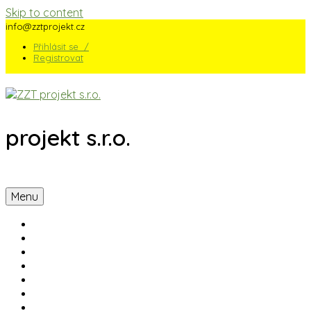
Skip to content
info@zztprojekt.cz
Přihlásit se /
Registrovat
projekt s.r.o.
Menu
Úvodní stránka
O firmě
Technologie
Financování
Reference
Kontakt
Blog