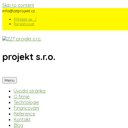
Skip to content
info@zztprojekt.cz
Přihlásit se /
Registrovat
projekt s.r.o.
Menu
Úvodní stránka
O firmě
Technologie
Financování
Reference
Kontakt
Blog