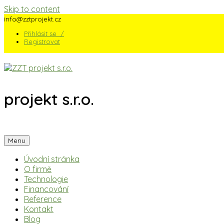
Skip to content
info@zztprojekt.cz
Přihlásit se /
Registrovat
projekt s.r.o.
Menu
Úvodní stránka
O firmě
Technologie
Financování
Reference
Kontakt
Blog