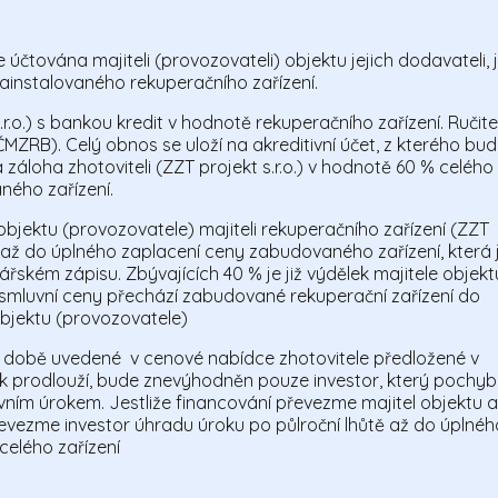
účtována majiteli (provozovateli) objektu jejich dodavateli, 
ainstalovaného rekuperačního zařízení.
.r.o.) s bankou kredit v hodnotě rekuperačního zařízení. Ručite
MZRB). Celý obnos se uloží na akreditivní účet, z kterého bu
loha zhotoviteli (ZZT projekt s.r.o.) v hodnotě 60 % celého
ého zařízení.
e objektu (provozovatele) majiteli rekuperačního zařízení (ZZT
 až do úplného zaplacení ceny zabudovaného zařízení, která 
ském zápisu. Zbývajících 40 % je již výdělek majitele objekt
smluvní ceny přechází zabudované rekuperační zařízení do
objektu (provozovatele)
ní době uvedené v cenové nabídce zhotovitele předložené v
tek prodlouží, bude znevýhodněn pouze investor, který pochybi
ním úrokem. Jestliže financování převezme majitel objektu a
vezme investor úhradu úroku po půlroční lhůtě až do úplnéh
celého zařízení