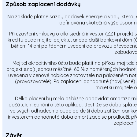
Způsob zaplacení dodávky
Na základě platné sazby dodávek energie a vody, která je 
definována skutečná výše úspor n
Při uzavření smlouvy o dílo sjedná investor (ZZT projekt s
kreditu bude majitel objektu, anebo další bankovní dům (Č
během 14 dní po řádném uvedení do provozu převedena zá
zabudovan
Majitel akreditivního účtu bude platit na příkaz majitel
projekt s.r.o.) jednou měsíčně 60 % z naměřených hodnot
uvedena v cenové nabídce zhotovitele na přiloženém notář
(provozovatele). Po zaplacení dohodnuté (navýšené) 
majetku majitele 
Délka placení by měla přibližně odpovídat amortizač
počátcích jednání o této aplikaci. Jestliže se doba splá
ve svých odhadech a bude po delší dobu zatížen bankov
investorem odhadnutá doba amortizace se prodlouží, pře
zaplacení 
Závěr