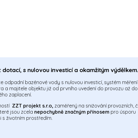
 dotací, s nulovou investicí a okamžitým výdělkem
e odpadní bazénové vody s nulovou investicí, systém měření
ra a majitele objektu již od prvního uvedení do provozu až do
ého zaplacení.
ností
ZZT projekt s.r.o,
zaměřený na snižování provozních, č
které jsou zcela
nepochybně značným přínosem
pro úsporu
ti s životním prostředím.