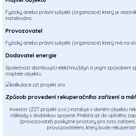
Fyzický anebo právní subjekt (organizace) který je vlastn
instalováno.
Provozovatel
Fyzický anebo právní subjekt (organizace) který má na st
Dodavatel energie
Společnost distribuující elektřinu/plyn či jiným způsobem
majitele objektu
Způsob provedení rekuperačního zařízení a měř
Investor (ZZT projekt s.r.o.) instaluje v daném objektu r
náklady s dodávkou spojené. Přebírá až do úplného zapla
(provozovatel) poskytne prostory pro toto zařízení,
provozovatelem, který bude rekuperační