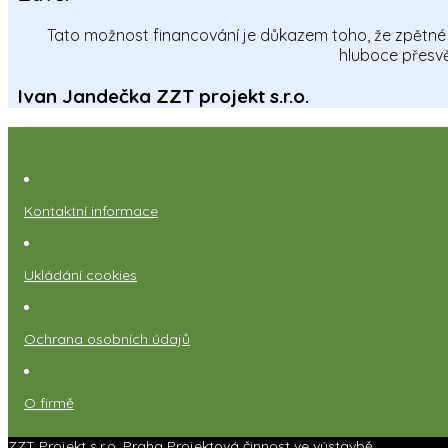
Tato možnost financování je důkazem toho, že zpětné 
hluboce přesvě
Ivan Jandečka ZZT projekt s.r.o.
Kontaktní informace
Ukládání cookies
Ochrana osobních údajů
O firmě
ZZT Projekt s.r.o.
Praha
Projektová činnost ve výstavbě